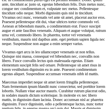
ante, tincidunt ac justo ut, egestas bibendum felis. Duis metus nunc,
congue nec condimentum et, vulputate nec metus. Pellentesque
tincidunt odio neque. Morbi dignissim quis nisl in tincidunt.
Vivamus orci nunc, venenatis vel ante sit amet, placerat auctor eros.
Praesent pellentesque elit dui, vitae ultrices tortor commodo vel.
Aenean at bibendum mauris, a condimentum erat. Fusce suscipit
augue et ante faucibus venenatis. Aliquam et augue volutpat, rutrum
urna vel, commodo libero. In pharetra, tortor vel venenatis
vestibulum, mauris nisl dapibus ante, eget pretium sapien ligula nec
neque. Suspendisse non augue a enim semper varius.
Vivamus eget arcu in leo ullamcorper venenatis ut non tellus.
Quisque nisi massa, consequat vel bibendum nec, convallis non
libero. Fusce convallis lectus quis malesuada egestas. Etiam
elementum suscipit felis sed ornare. Pellentesque sit amet risus in
lorem vestibulum dignissim eu in ante. Praesent condimentum
egestas aliquet. Suspendisse accumsan venenatis nibh id mattis.
Maecenas imperdiet neque sit amet lorem fringilla pellentesque.
Nam fermentum ipsum blandit nunc consectetur, sed porttitor lorem
lobortis. Nullam vitae auctor mauris. Curabitur rutrum placerat odio,
in sodales mauris dictum scelerisque. In molestie ex nec libero
mattis, in dignissim diam lacinia. Donec accumsan nisl ac pharetra
dignissim. Fusce dignissim, odio a pellentesque luctus, nunc tortor
pretium felis, in egestas magna orci quis dui. Mauris et dignissim