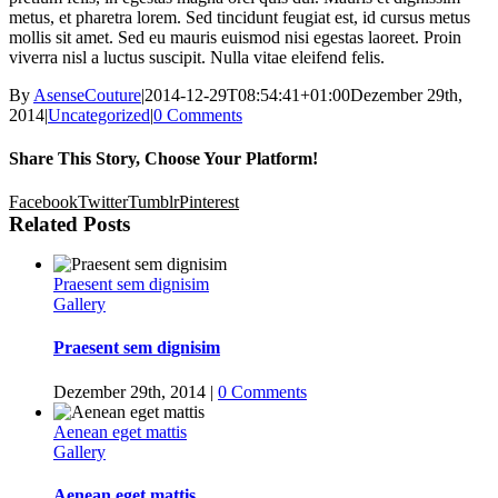
metus, et pharetra lorem. Sed tincidunt feugiat est, id cursus metus
mollis sit amet. Sed eu mauris euismod nisi egestas laoreet. Proin
viverra nisl a luctus suscipit. Nulla vitae eleifend felis.
By
AsenseCouture
|
2014-12-29T08:54:41+01:00
Dezember 29th,
2014
|
Uncategorized
|
0 Comments
Share This Story, Choose Your Platform!
Facebook
Twitter
Tumblr
Pinterest
Related Posts
Praesent sem dignisim
Gallery
Praesent sem dignisim
Dezember 29th, 2014
|
0 Comments
Aenean eget mattis
Gallery
Aenean eget mattis