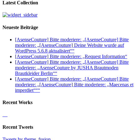
Latest Collection
Neueste Beiträge
[AsenseCouture] Bitte moderiere: „[AsenseCouture] Bitte
moderiere: „[AsenseCouture] Deine Website wurde auf
WordPress 5.6.8 aktualisiert““
[AsenseCouture] Bitte moderiere: „Request Information“
[AsenseCouture] Bitte moderiere: „[AsenseCouture] Bitte
moderiere: „AsenseCouture by JUSHA Brautmoden
Brautkleider Berlin““
[AsenseCouture] Bitte moderiere: „[AsenseCouture] Bitte
moderiere: „[AsenseCouture] Bitte moderiere: „Maecenas et
imperdiet“““
Recent Works
Recent Tweets
Tweets by theme_fusion