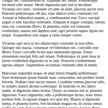
congue nec condimentum et, vulputate nec metus. Pellentesque
tincidunt odio neque. Morbi dignissim quis nisl in tincidunt.
Vivamus orci nunc, venenatis vel ante sit amet, placerat auctor eros.
Praesent pellentesque elit dui, vitae ultrices tortor commodo vel.
Aenean at bibendum mauris, a condimentum erat. Fusce suscipit
augue et ante faucibus venenatis. Aliquam et augue volutpat, rutrum
urna vel, commodo libero. In pharetra, tortor vel venenatis
vestibulum, mauris nisl dapibus ante, eget pretium sapien ligula nec
neque. Suspendisse non augue a enim semper varius.
Vivamus eget arcu in leo ullamcorper venenatis ut non tellus.
Quisque nisi massa, consequat vel bibendum nec, convallis non
libero. Fusce convallis lectus quis malesuada egestas. Etiam
elementum suscipit felis sed ornare. Pellentesque sit amet risus in
lorem vestibulum dignissim eu in ante. Praesent condimentum
egestas aliquet. Suspendisse accumsan venenatis nibh id mattis.
Maecenas imperdiet neque sit amet lorem fringilla pellentesque.
Nam fermentum ipsum blandit nunc consectetur, sed porttitor lorem
lobortis. Nullam vitae auctor mauris. Curabitur rutrum placerat odio,
in sodales mauris dictum scelerisque. In molestie ex nec libero
mattis, in dignissim diam lacinia. Donec accumsan nisl ac pharetra
dignissim. Fusce dignissim, odio a pellentesque luctus, nunc tortor
pretium felis, in egestas magna orci quis dui. Mauris et dignissim
metus, et pharetra lorem. Sed tincidunt feugiat est, id cursus metus
mollis sit amet. Sed eu mauris euismod nisi egestas laoreet. Proin