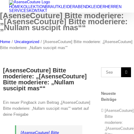
Skip
HOME
KOLLEKTION
BRAUTKLEIDER
ABENDKLEIDER
HERREN
to
SERVICES
KONTAKT
[AsenseCouture] Bitte moderiere:
content
„[AsenseCouture] Bitte moderiere:
„Nullam suscipit mas““
Home
/
Uncategorized
/
[AsenseCouture] Bitte moderiere: „[AsenseCouture]
Bitte moderiere: „Nullam suscipit mas““
[AsenseCouture] Bitte
Search
moderiere: „[AsenseCouture]
for:
Bitte moderiere: „Nullam
suscipit mas““
Neueste
Beiträge
Ein neuer Pingback zum Beitrag „[AsenseCouture]
Bitte moderiere: „Nullam suscipit mas““ wartet auf
[AsenseCouture]
deine Freigabe
Bitte
moderiere:
„[AsenseCouture
[AsenseCouture] Bitte