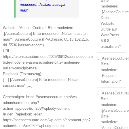
Bitte
moderiere: „Nullam suscipit
moderiere:
mas“
„[AsenseCouture
Deine
Website
Website: [AsenseCouture] Bitte moderiere:
wurde auf
„[AsenseCouture] Bitte moderiere: „Nullam suscipit
WordPress
mas““ | AsenseCouture (IP-Adresse: 85.13.132.216,
5.6.8
dd15536.kasserver.com)
aktualisiert““
URL:
https://asensecouture.com/2025/06/12/asensecouture-
[AsenseCouture]
bitte-moderiere-asensecouture-bitte-moderiere-
Bitte
nullam-suscipit-mas/
moderiere:
Pingback (Textauszug):
„Request
[…] [AsenseCouture] Bitte moderiere: „Nullam
Information“
suscipit mas“ […]
[AsenseCouture]
Genehmigen: https://asensecouture.com/wp-
Bitte
admin/comment.php?
moderiere:
action=approve&c=259#wpbody-content
„[AsenseCouture
In den Papierkorb legen:
Bitte
https://asensecouture.com/wp-admin/comment.php?
moderiere:
action=trash&c=259#wpbody-content
„AsenseCouture