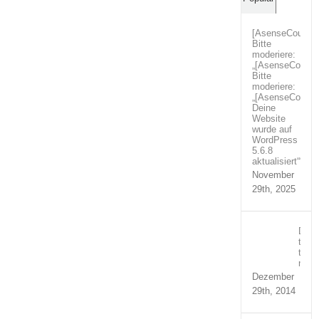
[AsenseCouture
Bitte
moderiere:
„[AsenseCoutur
Bitte
moderiere:
„[AsenseCoutur
Deine
Website
wurde auf
WordPress
5.6.8
aktualisiert““
November
29th, 2025
Duis
temp
turpi
nequ
Dezember
29th, 2014