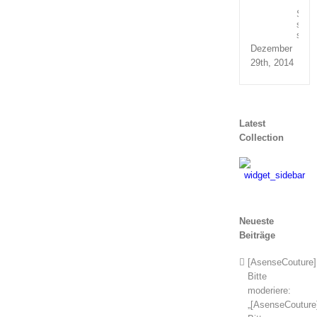
Susp
sed
sagit
Dezember
29th, 2014
Latest
Collection
Neueste
Beiträge
[AsenseCouture]
Bitte
moderiere:
„[AsenseCouture