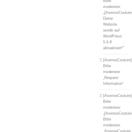
Bitte
moderiere:
„[AsenseCouture
Deine
Website
wurde auf
WordPress
5.6.8
aktualisiert““
[AsenseCouture]
Bitte
moderiere:
„Request
Information“
[AsenseCouture]
Bitte
moderiere:
„[AsenseCouture
Bitte
moderiere:
„AsenseCouture