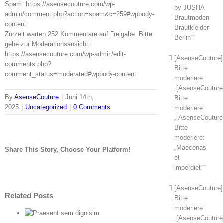
Spam: https://asensecouture.com/wp-
by JUSHA
admin/comment.php?action=spam&c=259#wpbody-
Brautmoden
content
Brautkleider
Zurzeit warten 252 Kommentare auf Freigabe. Bitte
Berlin““
gehe zur Moderationsansicht:
https://asensecouture.com/wp-admin/edit-
[AsenseCouture]
comments.php?
Bitte
comment_status=moderated#wpbody-content
moderiere:
„[AsenseCouture
By
AsenseCouture
|
Juni 14th,
Bitte
2025
|
Uncategorized
|
0 Comments
moderiere:
„[AsenseCouture
Bitte
moderiere:
„Maecenas
Share This Story, Choose Your Platform!
et
Facebook
Twitter
Tumblr
Pinterest
imperdiet“““
[AsenseCouture]
Related Posts
Bitte
moderiere:
„[AsenseCouture