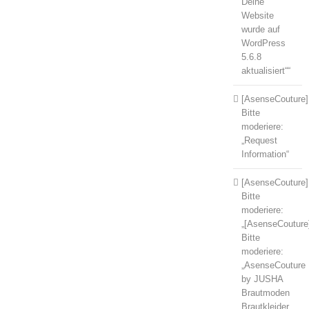
Deine
Website
wurde auf
WordPress
5.6.8
aktualisiert““
[AsenseCouture]
Bitte
moderiere:
„Request
Information“
[AsenseCouture]
Bitte
moderiere:
„[AsenseCouture
Bitte
moderiere:
„AsenseCouture
by JUSHA
Brautmoden
Brautkleider