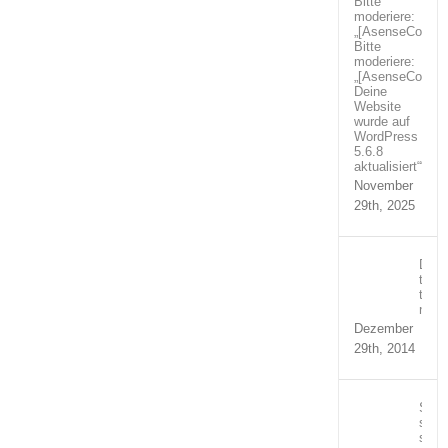
Bitte
moderiere:
„[AsenseCoutur
Bitte
moderiere:
„[AsenseCoutur
Deine
Website
wurde auf
WordPress
5.6.8
aktualisiert““
November
29th, 2025
Duis
temp
turpi
nequ
Dezember
29th, 2014
Susp
sed
sagit