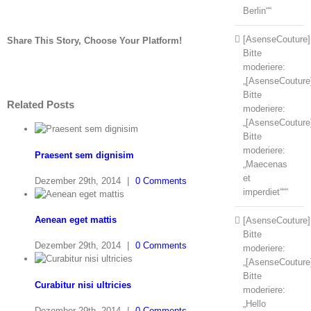
Berlin““
[AsenseCouture]
Share This Story, Choose Your Platform!
Bitte
Facebook
Twitter
Tumblr
Pinterest
moderiere:
„[AsenseCouture
Bitte
Related Posts
moderiere:
„[AsenseCouture
Bitte
moderiere:
Praesent sem dignisim
„Maecenas
et
Dezember 29th, 2014
|
0 Comments
imperdiet“““
Aenean eget mattis
[AsenseCouture]
Bitte
Dezember 29th, 2014
|
0 Comments
moderiere:
„[AsenseCouture
Bitte
Curabitur nisi ultricies
moderiere:
„Hello
Dezember 29th, 2014
|
0 Comments