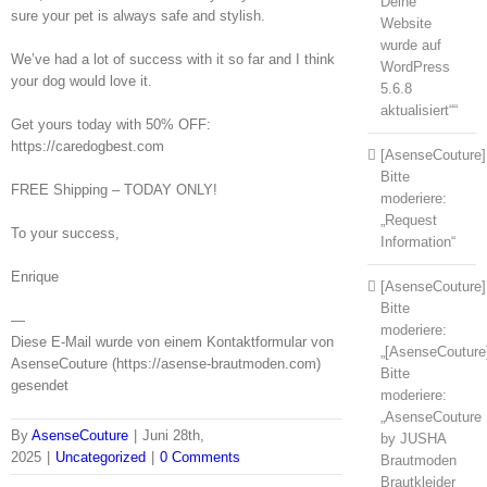
Deine
sure your pet is always safe and stylish.
Website
wurde auf
We’ve had a lot of success with it so far and I think
WordPress
your dog would love it.
5.6.8
aktualisiert““
Get yours today with 50% OFF:
https://caredogbest.com
[AsenseCouture]
Bitte
FREE Shipping – TODAY ONLY!
moderiere:
„Request
To your success,
Information“
Enrique
[AsenseCouture]
Bitte
—
moderiere:
Diese E-Mail wurde von einem Kontaktformular von
„[AsenseCouture
AsenseCouture (https://asense-brautmoden.com)
Bitte
gesendet
moderiere:
„AsenseCouture
By
AsenseCouture
|
Juni 28th,
by JUSHA
2025
|
Uncategorized
|
0 Comments
Brautmoden
Brautkleider