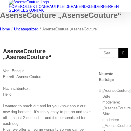
Skip
HOME
KOLLEKTION
BRAUTKLEIDER
ABENDKLEIDER
HERREN
to
SERVICES
KONTAKT
AsenseCouture „AsenseCouture“
content
Home
/
Uncategorized
/
AsenseCouture „AsenseCouture“
AsenseCouture
Search
„AsenseCouture“
for:
Von: Enrique
Neueste
Betreff: AsenseCouture
Beiträge
Nachrichtentext:
[AsenseCouture]
Hello
Bitte
moderiere:
I wanted to reach out and let you know about our
„[AsenseCouture
new dog harness. It’s really easy to put on and take
Bitte
off – in just 2 seconds – and it’s personalized for
moderiere:
each dog.
„[AsenseCouture
Plus, we offer a lifetime warranty so you can be