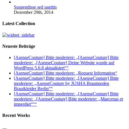
Suspendisse sed sagittis
Dezember 29th, 2014
Latest Collection
Neueste Beiträge
[AsenseCouture] Bitte moderiere: „[AsenseCouture] Bitte
moderiere: „[AsenseCouture] Deine Website wurde auf
WordPress 5.6.8 aktualisiert““
[AsenseCouture] Bitte moderiere: „Request Information“
[AsenseCouture] Bitte moderiere: „[AsenseCouture] Bitte
moderiere: „AsenseCouture by JUSHA Brautmoden
Brautkleider Berlin““
[AsenseCouture] Bitte moderiere: „[AsenseCouture] Bitte
moderiere: „[AsenseCouture] Bitte moderiere: „Maecenas et
imperdiet“““
Recent Works