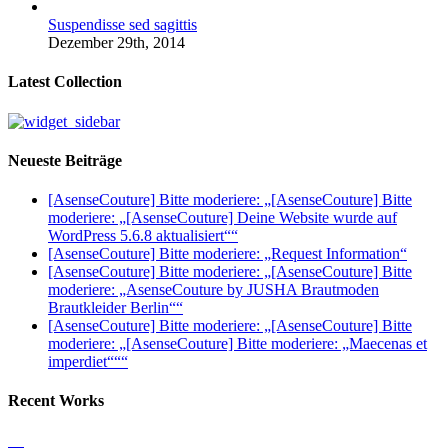
Suspendisse sed sagittis
Dezember 29th, 2014
Latest Collection
Neueste Beiträge
[AsenseCouture] Bitte moderiere: „[AsenseCouture] Bitte
moderiere: „[AsenseCouture] Deine Website wurde auf
WordPress 5.6.8 aktualisiert““
[AsenseCouture] Bitte moderiere: „Request Information“
[AsenseCouture] Bitte moderiere: „[AsenseCouture] Bitte
moderiere: „AsenseCouture by JUSHA Brautmoden
Brautkleider Berlin““
[AsenseCouture] Bitte moderiere: „[AsenseCouture] Bitte
moderiere: „[AsenseCouture] Bitte moderiere: „Maecenas et
imperdiet“““
Recent Works