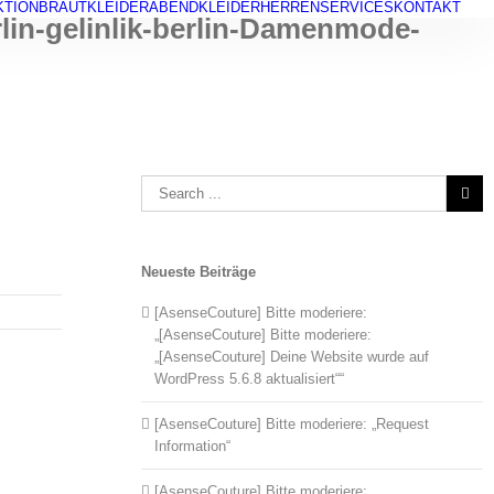
KTION
BRAUTKLEIDER
ABENDKLEIDER
HERREN
SERVICES
KONTAKT
in-gelinlik-berlin-Damenmode-
Search
for:
Neueste Beiträge
[AsenseCouture] Bitte moderiere:
„[AsenseCouture] Bitte moderiere:
„[AsenseCouture] Deine Website wurde auf
WordPress 5.6.8 aktualisiert““
[AsenseCouture] Bitte moderiere: „Request
Information“
[AsenseCouture] Bitte moderiere: