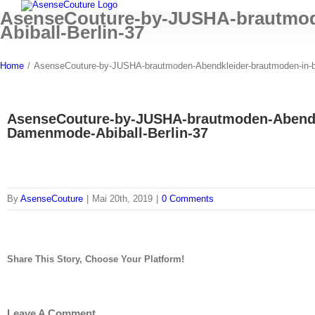
Skip
AsenseCouture-by-JUSHA-brautmode
to
Abiball-Berlin-37
content
Home
/
AsenseCouture-by-JUSHA-brautmoden-Abendkleider-brautmoden-in-berl
AsenseCouture-by-JUSHA-brautmoden-Abendkle
Damenmode-Abiball-Berlin-37
By
AsenseCouture
|
Mai 20th, 2019
|
0 Comments
Share This Story, Choose Your Platform!
Facebook
Twitter
Tumblr
Pinterest
Leave A Comment