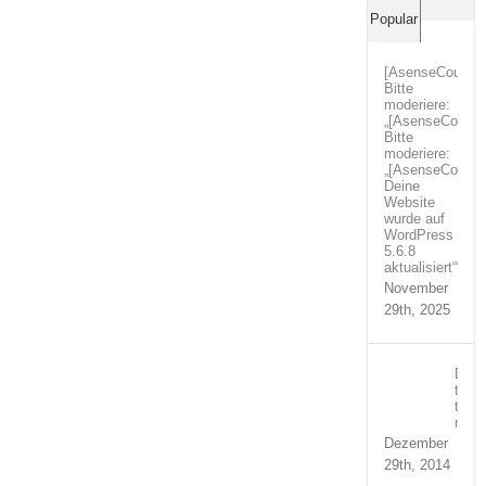
Comm
Popular
[AsenseCouture
Bitte
moderiere:
„[AsenseCoutur
Bitte
moderiere:
„[AsenseCoutur
Deine
Website
wurde auf
WordPress
5.6.8
aktualisiert““
November
29th, 2025
Duis
temp
turpi
nequ
Dezember
29th, 2014