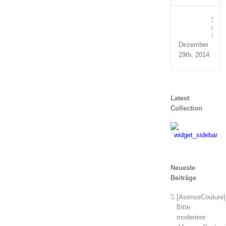
Susp
sed
sagit
Dezember
29th, 2014
Latest
Collection
Neueste
Beiträge
[AsenseCouture]
Bitte
moderiere: