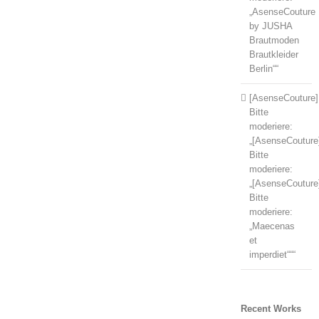
„AsenseCouture
by JUSHA
Brautmoden
Brautkleider
Berlin““
[AsenseCouture]
Bitte
moderiere:
„[AsenseCouture
Bitte
moderiere:
„[AsenseCouture
Bitte
moderiere:
„Maecenas
et
imperdiet“““
Recent Works