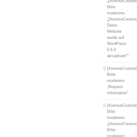
„[AsenseCouture
Bitte
moderiere:
„[AsenseCouture
Deine
Website
wurde auf
WordPress
5.6.8
aktualisiert““
[AsenseCouture]
Bitte
moderiere:
„Request
Information“
[AsenseCouture]
Bitte
moderiere:
„[AsenseCouture
Bitte
moderiere: