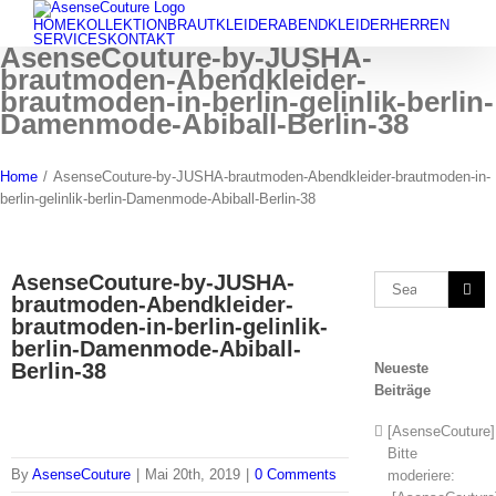
Skip
HOME
KOLLEKTION
BRAUTKLEIDER
ABENDKLEIDER
HERREN
to
SERVICES
KONTAKT
AsenseCouture-by-JUSHA-
content
brautmoden-Abendkleider-
brautmoden-in-berlin-gelinlik-berlin-
Damenmode-Abiball-Berlin-38
Home
/
AsenseCouture-by-JUSHA-brautmoden-Abendkleider-brautmoden-in-
berlin-gelinlik-berlin-Damenmode-Abiball-Berlin-38
AsenseCouture-by-JUSHA-
Search
brautmoden-Abendkleider-
for:
brautmoden-in-berlin-gelinlik-
berlin-Damenmode-Abiball-
Berlin-38
Neueste
Beiträge
[AsenseCouture]
Bitte
By
AsenseCouture
|
Mai 20th, 2019
|
0 Comments
moderiere: