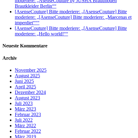
moderiere: „AsenseCouture by JUSHA Brautmoden
Brautkleider Berlin““
[AsenseCouture] Bitte moderiere: „[AsenseCouture] Bitte
moderiere: „[AsenseCouture] Bitte moderiere: „Maecenas et
imperdiet“““
[AsenseCouture] Bitte moderiere: „[AsenseCouture] Bitte
moderiere: „Hello world!““
Neueste Kommentare
Archiv
November 2025
August 2025
Juni 2025
April 2025
Dezember 2024
August 2023
Juli 2023
März 2023
Februar 2023
Juli 2022
März 2022
Februar 2022
März 2019