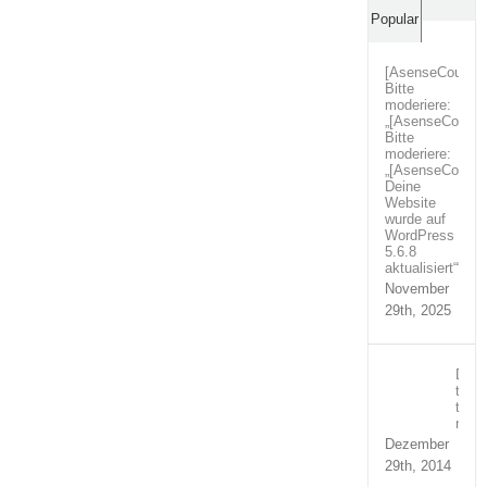
Comm
Popular
[AsenseCouture
Bitte
moderiere:
„[AsenseCoutur
Bitte
moderiere:
„[AsenseCoutur
Deine
Website
wurde auf
WordPress
5.6.8
aktualisiert““
November
29th, 2025
Duis
temp
turpi
nequ
Dezember
29th, 2014