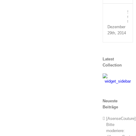
Susp
sed
sagit
Dezember
29th, 2014
Latest
Collection
Neueste
Beiträge
[AsenseCouture]
Bitte
moderiere: