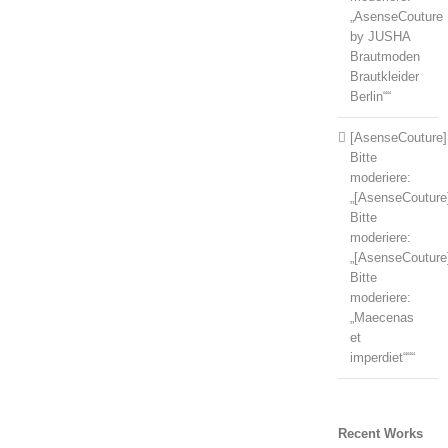
„AsenseCouture
by JUSHA
Brautmoden
Brautkleider
Berlin““
[AsenseCouture]
Bitte
moderiere:
„[AsenseCouture
Bitte
moderiere:
„[AsenseCouture
Bitte
moderiere:
„Maecenas
et
imperdiet“““
Recent Works