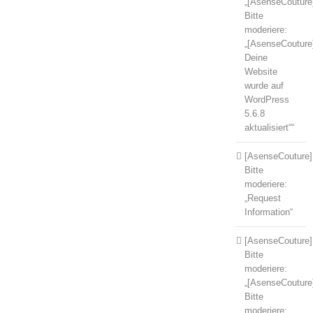
„[AsenseCouture
Bitte
moderiere:
„[AsenseCouture
Deine
Website
wurde auf
WordPress
5.6.8
aktualisiert““
[AsenseCouture]
Bitte
moderiere:
„Request
Information“
[AsenseCouture]
Bitte
moderiere:
„[AsenseCouture
Bitte
moderiere: