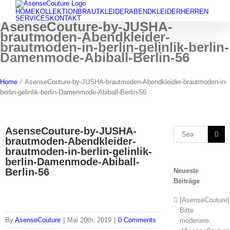
Skip
HOME
KOLLEKTION
BRAUTKLEIDER
ABENDKLEIDER
HERREN
to
SERVICES
KONTAKT
AsenseCouture-by-JUSHA-
content
brautmoden-Abendkleider-
brautmoden-in-berlin-gelinlik-berlin-
Damenmode-Abiball-Berlin-56
Home
/
AsenseCouture-by-JUSHA-brautmoden-Abendkleider-brautmoden-in-
berlin-gelinlik-berlin-Damenmode-Abiball-Berlin-56
AsenseCouture-by-JUSHA-
Search
brautmoden-Abendkleider-
for:
brautmoden-in-berlin-gelinlik-
berlin-Damenmode-Abiball-
Berlin-56
Neueste
Beiträge
[AsenseCouture]
Bitte
By
AsenseCouture
|
Mai 20th, 2019
|
0 Comments
moderiere: