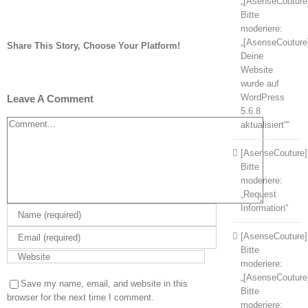
„[AsenseCouture
Bitte
moderiere:
„[AsenseCouture
Share This Story, Choose Your Platform!
Deine
Facebook
Twitter
Tumblr
Pinterest
Website
wurde auf
WordPress
Leave A Comment
5.6.8
Comment
aktualisiert““
[AsenseCouture]
Bitte
moderiere:
„Request
Information“
[AsenseCouture]
Bitte
moderiere:
„[AsenseCouture
Save my name, email, and website in this
Bitte
browser for the next time I comment.
moderiere: