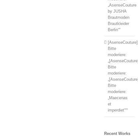
„AsenseCouture
by JUSHA
Brautmoden
Brautkleider
Berlin““
[AsenseCouture]
Bitte
moderiere:
„[AsenseCouture
Bitte
moderiere:
„[AsenseCouture
Bitte
moderiere:
„Maecenas
et
imperdiet“““
Recent Works