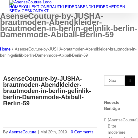
Skip
HOME
KOLLEKTION
BRAUTKLEIDER
ABENDKLEIDER
HERREN
to
SERVICES
KONTAKT
AsenseCouture-by-JUSHA-
content
brautmoden-Abendkleider-
brautmoden-in-berlin-gelinlik-berlin-
Damenmode-Abiball-Berlin-59
Home
/
AsenseCouture-by-JUSHA-brautmoden-Abendkleider-brautmoden-in-
berlin-gelinlik-berlin-Damenmode-Abiball-Berlin-59
AsenseCouture-by-JUSHA-
Search
brautmoden-Abendkleider-
for:
brautmoden-in-berlin-gelinlik-
berlin-Damenmode-Abiball-
Berlin-59
Neueste
Beiträge
[AsenseCouture]
Bitte
By
AsenseCouture
|
Mai 20th, 2019
|
0 Comments
moderiere: