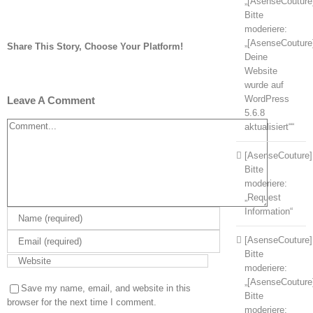
„[AsenseCouture
Bitte
moderiere:
„[AsenseCouture
Share This Story, Choose Your Platform!
Deine
Facebook
Twitter
Tumblr
Pinterest
Website
wurde auf
WordPress
Leave A Comment
5.6.8
Comment
aktualisiert““
[AsenseCouture]
Bitte
moderiere:
„Request
Information“
[AsenseCouture]
Bitte
moderiere:
„[AsenseCouture
Save my name, email, and website in this
Bitte
browser for the next time I comment.
moderiere: