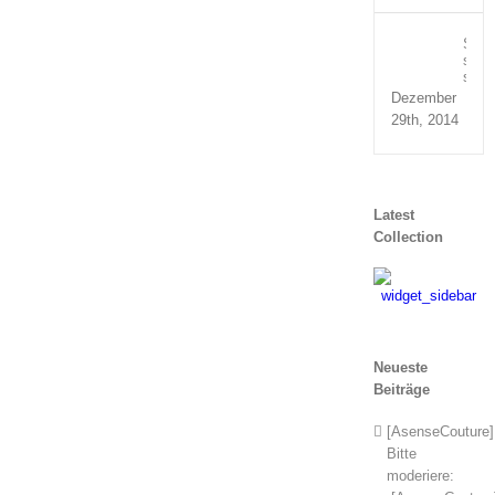
Susp
sed
sagit
Dezember
29th, 2014
Latest
Collection
Neueste
Beiträge
[AsenseCouture]
Bitte
moderiere: