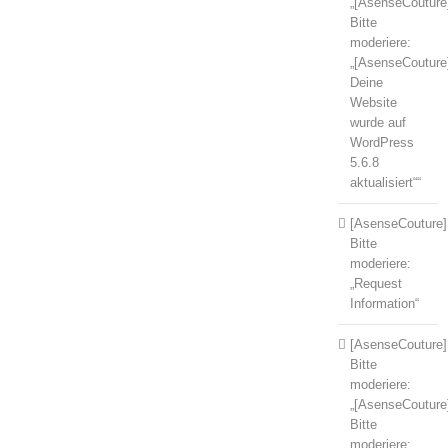
„[AsenseCouture
Bitte
moderiere:
„[AsenseCouture
Deine
Website
wurde auf
WordPress
5.6.8
aktualisiert““
[AsenseCouture]
Bitte
moderiere:
„Request
Information“
[AsenseCouture]
Bitte
moderiere:
„[AsenseCouture
Bitte
moderiere: