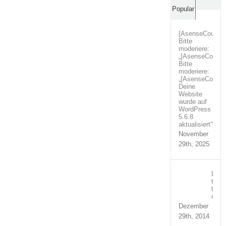
Comm
Popular
[AsenseCouture
Bitte
moderiere:
„[AsenseCoutur
Bitte
moderiere:
„[AsenseCoutur
Deine
Website
wurde auf
WordPress
5.6.8
aktualisiert““
November
29th, 2025
Duis
temp
turpi
nequ
Dezember
29th, 2014