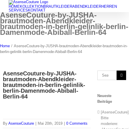
Skip
HOME
KOLLEKTION
BRAUTKLEIDER
ABENDKLEIDER
HERREN
to
SERVICES
KONTAKT
AsenseCouture-by-JUSHA-
content
brautmoden-Abendkleider-
brautmoden-in-berlin-gelinlik-berlin-
Damenmode-Abiball-Berlin-64
Home
/
AsenseCouture-by-JUSHA-brautmoden-Abendkleider-brautmoden-in-
berlin-gelinlik-berlin-Damenmode-Abiball-Berlin-64
AsenseCouture-by-JUSHA-
Search
brautmoden-Abendkleider-
for:
brautmoden-in-berlin-gelinlik-
berlin-Damenmode-Abiball-
Berlin-64
Neueste
Beiträge
[AsenseCouture]
Bitte
By
AsenseCouture
|
Mai 20th, 2019
|
0 Comments
moderiere: