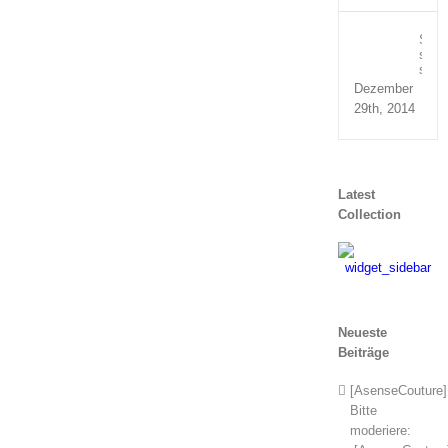
Susp
sed
sagit
Dezember
29th, 2014
Latest
Collection
Neueste
Beiträge
[AsenseCouture]
Bitte
moderiere: