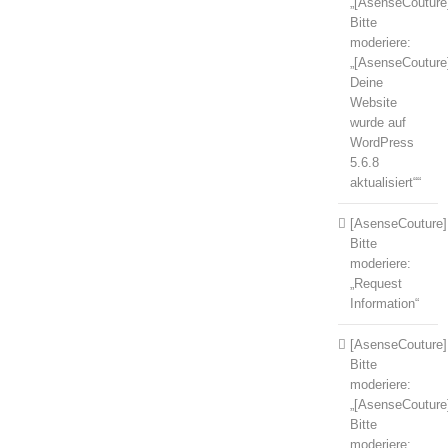
„[AsenseCouture
Bitte
moderiere:
„[AsenseCouture
Deine
Website
wurde auf
WordPress
5.6.8
aktualisiert““
[AsenseCouture]
Bitte
moderiere:
„Request
Information“
[AsenseCouture]
Bitte
moderiere:
„[AsenseCouture
Bitte
moderiere: