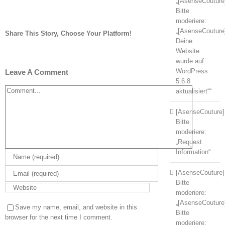
„[AsenseCouture
Bitte
moderiere:
„[AsenseCouture
Share This Story, Choose Your Platform!
Deine
Facebook
Twitter
Tumblr
Pinterest
Website
wurde auf
WordPress
Leave A Comment
5.6.8
Comment
aktualisiert““
[AsenseCouture]
Bitte
moderiere:
„Request
Information“
[AsenseCouture]
Bitte
moderiere:
„[AsenseCouture
Save my name, email, and website in this
Bitte
browser for the next time I comment.
moderiere: