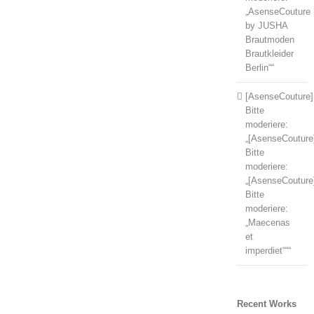
„AsenseCouture
by JUSHA
Brautmoden
Brautkleider
Berlin““
[AsenseCouture]
Bitte
moderiere:
„[AsenseCouture
Bitte
moderiere:
„[AsenseCouture
Bitte
moderiere:
„Maecenas
et
imperdiet“““
Recent Works