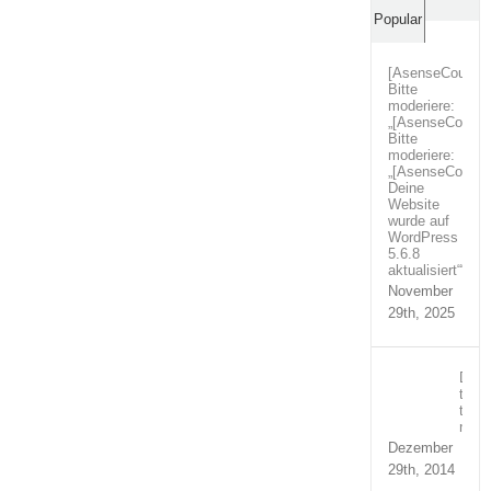
Comm
Popular
[AsenseCouture
Bitte
moderiere:
„[AsenseCoutur
Bitte
moderiere:
„[AsenseCoutur
Deine
Website
wurde auf
WordPress
5.6.8
aktualisiert““
November
29th, 2025
Duis
temp
turpi
nequ
Dezember
29th, 2014