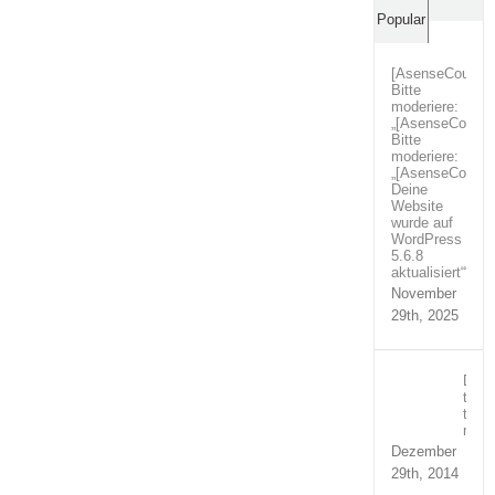
Comm
Popular
[AsenseCouture
Bitte
moderiere:
„[AsenseCoutur
Bitte
moderiere:
„[AsenseCoutur
Deine
Website
wurde auf
WordPress
5.6.8
aktualisiert““
November
29th, 2025
Duis
temp
turpi
nequ
Dezember
29th, 2014