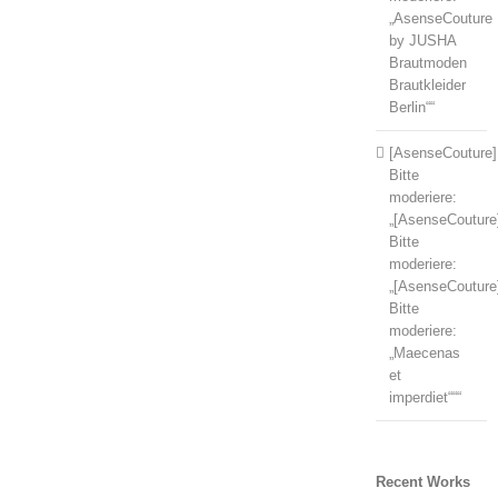
„AsenseCouture
by JUSHA
Brautmoden
Brautkleider
Berlin““
[AsenseCouture]
Bitte
moderiere:
„[AsenseCouture
Bitte
moderiere:
„[AsenseCouture
Bitte
moderiere:
„Maecenas
et
imperdiet“““
Recent Works