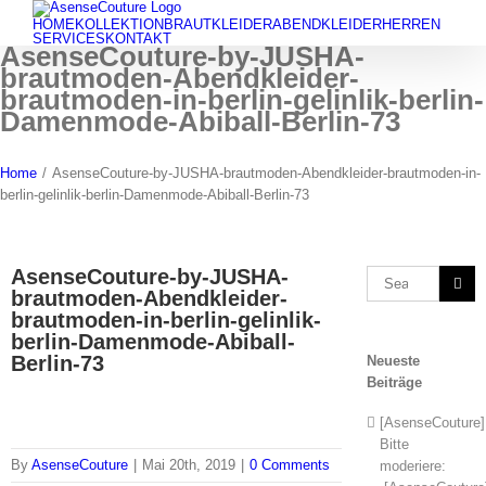
Skip
HOME
KOLLEKTION
BRAUTKLEIDER
ABENDKLEIDER
HERREN
to
SERVICES
KONTAKT
AsenseCouture-by-JUSHA-
content
brautmoden-Abendkleider-
brautmoden-in-berlin-gelinlik-berlin-
Damenmode-Abiball-Berlin-73
Home
/
AsenseCouture-by-JUSHA-brautmoden-Abendkleider-brautmoden-in-
berlin-gelinlik-berlin-Damenmode-Abiball-Berlin-73
AsenseCouture-by-JUSHA-
Search
brautmoden-Abendkleider-
for:
brautmoden-in-berlin-gelinlik-
berlin-Damenmode-Abiball-
Berlin-73
Neueste
Beiträge
[AsenseCouture]
Bitte
By
AsenseCouture
|
Mai 20th, 2019
|
0 Comments
moderiere: