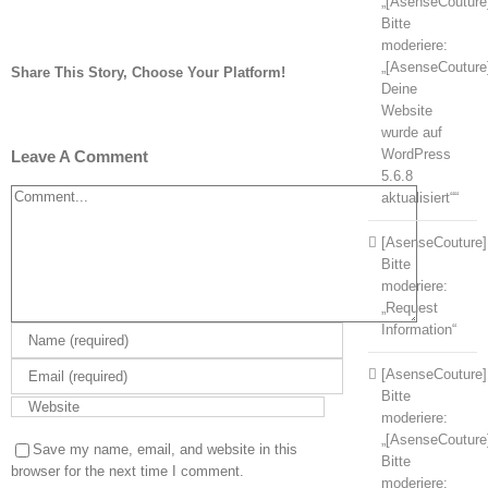
„[AsenseCouture
Bitte
moderiere:
„[AsenseCouture
Share This Story, Choose Your Platform!
Deine
Facebook
Twitter
Tumblr
Pinterest
Website
wurde auf
WordPress
Leave A Comment
5.6.8
Comment
aktualisiert““
[AsenseCouture]
Bitte
moderiere:
„Request
Information“
[AsenseCouture]
Bitte
moderiere:
„[AsenseCouture
Save my name, email, and website in this
Bitte
browser for the next time I comment.
moderiere: