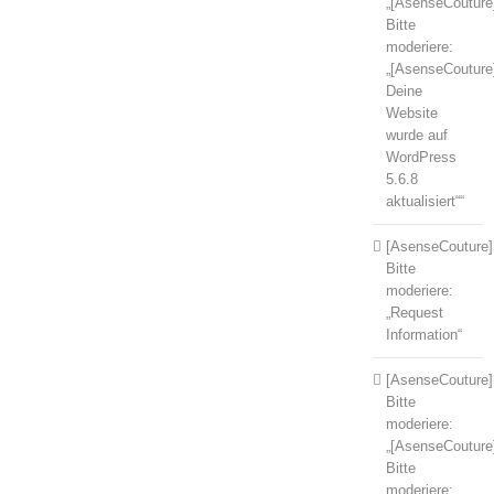
„[AsenseCouture
Bitte
moderiere:
„[AsenseCouture
Deine
Website
wurde auf
WordPress
5.6.8
aktualisiert““
[AsenseCouture]
Bitte
moderiere:
„Request
Information“
[AsenseCouture]
Bitte
moderiere:
„[AsenseCouture
Bitte
moderiere: