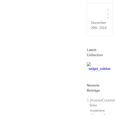
Susp
sed
sagit
Dezember
29th, 2014
Latest
Collection
Neueste
Beiträge
[AsenseCouture]
Bitte
moderiere: