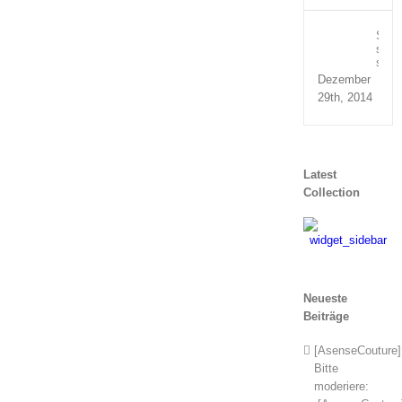
Susp
sed
sagit
Dezember
29th, 2014
Latest
Collection
Neueste
Beiträge
[AsenseCouture]
Bitte
moderiere: