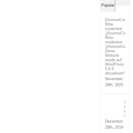
Comm
Popular
[AsenseCouture
Bitte
moderiere:
„[AsenseCoutur
Bitte
moderiere:
„[AsenseCoutur
Deine
Website
wurde auf
WordPress
5.6.8
aktualisiert““
November
29th, 2025
Duis
temp
turpi
nequ
Dezember
29th, 2014