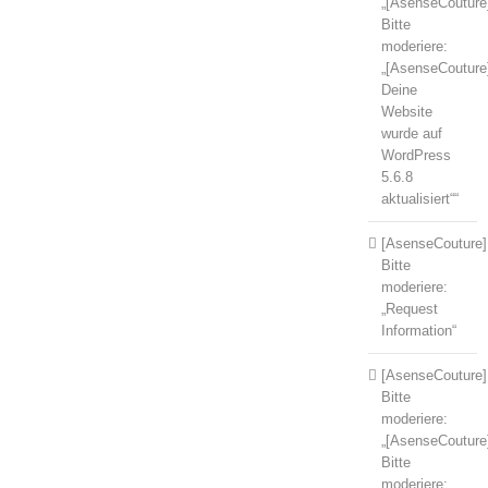
„[AsenseCouture
Bitte
moderiere:
„[AsenseCouture
Deine
Website
wurde auf
WordPress
5.6.8
aktualisiert““
[AsenseCouture]
Bitte
moderiere:
„Request
Information“
[AsenseCouture]
Bitte
moderiere:
„[AsenseCouture
Bitte
moderiere: