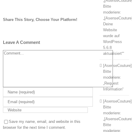
„[AsenseCouture
Bitte
moderiere:
„[AsenseCouture
Share This Story, Choose Your Platform!
Deine
Facebook
Twitter
Tumblr
Pinterest
Website
wurde auf
WordPress
Leave A Comment
5.6.8
Comment
aktualisiert““
[AsenseCouture]
Bitte
moderiere:
„Request
Information“
[AsenseCouture]
Bitte
moderiere:
„[AsenseCouture
Save my name, email, and website in this
Bitte
browser for the next time I comment.
moderiere: