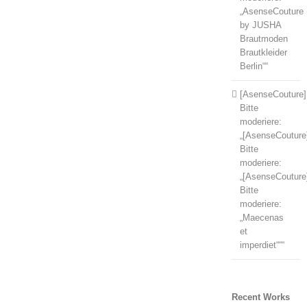
„AsenseCouture
by JUSHA
Brautmoden
Brautkleider
Berlin““
[AsenseCouture]
Bitte
moderiere:
„[AsenseCouture
Bitte
moderiere:
„[AsenseCouture
Bitte
moderiere:
„Maecenas
et
imperdiet“““
Recent Works