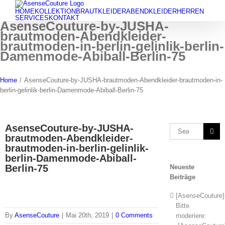
Skip
HOME
KOLLEKTION
BRAUTKLEIDER
ABENDKLEIDER
HERREN
to
SERVICES
KONTAKT
AsenseCouture-by-JUSHA-
content
brautmoden-Abendkleider-
brautmoden-in-berlin-gelinlik-berlin-
Damenmode-Abiball-Berlin-75
Home
/
AsenseCouture-by-JUSHA-brautmoden-Abendkleider-brautmoden-in-
berlin-gelinlik-berlin-Damenmode-Abiball-Berlin-75
AsenseCouture-by-JUSHA-
Search
brautmoden-Abendkleider-
for:
brautmoden-in-berlin-gelinlik-
berlin-Damenmode-Abiball-
Berlin-75
Neueste
Beiträge
[AsenseCouture]
Bitte
By
AsenseCouture
|
Mai 20th, 2019
|
0 Comments
moderiere: