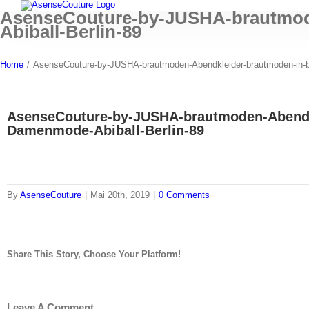
Skip
AsenseCouture-by-JUSHA-brautmode
to
Abiball-Berlin-89
content
Home
/
AsenseCouture-by-JUSHA-brautmoden-Abendkleider-brautmoden-in-berl
AsenseCouture-by-JUSHA-brautmoden-Abendkle
Damenmode-Abiball-Berlin-89
By
AsenseCouture
|
Mai 20th, 2019
|
0 Comments
Share This Story, Choose Your Platform!
Facebook
Twitter
Tumblr
Pinterest
Leave A Comment