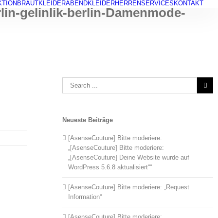
KTION
BRAUTKLEIDER
ABENDKLEIDER
HERREN
SERVICES
KONTAKT
in-gelinlik-berlin-Damenmode-
Search
for:
Neueste Beiträge
[AsenseCouture] Bitte moderiere:
„[AsenseCouture] Bitte moderiere:
„[AsenseCouture] Deine Website wurde auf
WordPress 5.6.8 aktualisiert““
[AsenseCouture] Bitte moderiere: „Request
Information“
[AsenseCouture] Bitte moderiere: