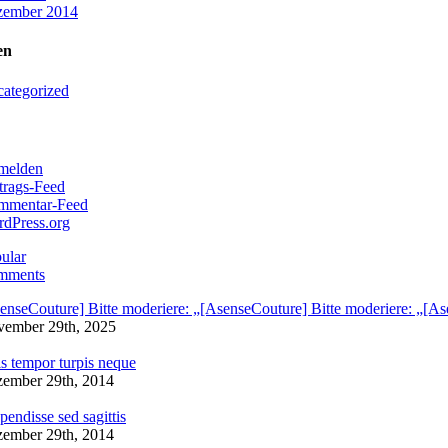
zember 2014
en
ategorized
melden
trags-Feed
mmentar-Feed
dPress.org
ular
mments
enseCouture] Bitte moderiere: „[AsenseCouture] Bitte moderiere: „[As
ember 29th, 2025
s tempor turpis neque
ember 29th, 2014
pendisse sed sagittis
ember 29th, 2014