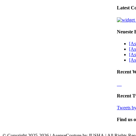
Latest Co
Neueste 
[As
[As
[As
[As
Recent 
Recent T
Tweets by
Find us 
© Copyright 2025-2026 | AsenseCouture by JUSHA | All Rights Re