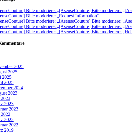
enseCouture] Bitte moderiere: „[AsenseCouture] Bitte moderiere: „[As
enseCouture] Bitte moderiere: „Request Information“
enseCouture] Bitte moderiere: „[AsenseCouture] Bitte moderiere: „A
enseCouture] Bitte moderiere: „[AsenseCouture] Bitte moderiere: „[As
enseCouture] Bitte moderiere: „[AsenseCouture] Bitte moderiere: „Hel
 Kommentare
vember 2025
ust 2025
i 2025
il 2025
zember 2024
ust 2023
i 2023
z 2023
ruar 2023
i 2022
z 2022
ruar 2022
z 2019