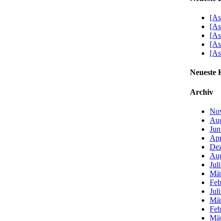
[As
[As
[As
[As
[As
Neueste
Archiv
No
Aug
Jun
Apr
De
Aug
Jul
Mär
Feb
Jul
Mär
Feb
Mär