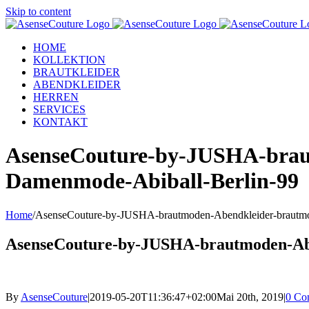
Skip to content
HOME
KOLLEKTION
BRAUTKLEIDER
ABENDKLEIDER
HERREN
SERVICES
KONTAKT
AsenseCouture-by-JUSHA-brautm
Damenmode-Abiball-Berlin-99
Home
/
AsenseCouture-by-JUSHA-brautmoden-Abendkleider-brautmode
AsenseCouture-by-JUSHA-brautmoden-Aben
By
AsenseCouture
|
2019-05-20T11:36:47+02:00
Mai 20th, 2019
|
0 Co