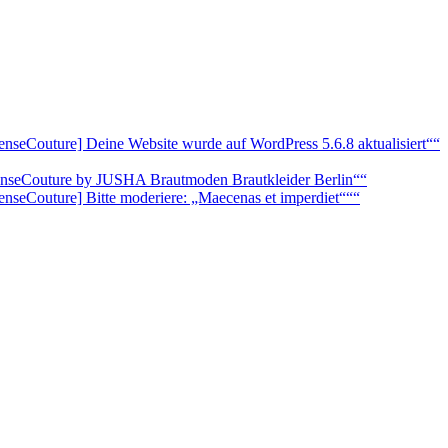
enseCouture] Deine Website wurde auf WordPress 5.6.8 aktualisiert““
senseCouture by JUSHA Brautmoden Brautkleider Berlin““
enseCouture] Bitte moderiere: „Maecenas et imperdiet“““