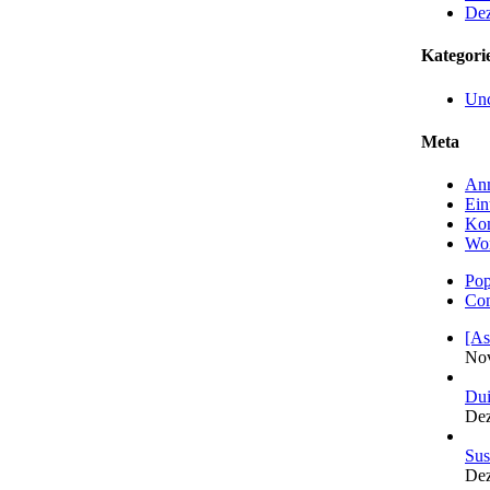
De
Kategori
Unc
Meta
An
Ein
Ko
Wor
Pop
Co
[As
Nov
Dui
Dez
Sus
Dez