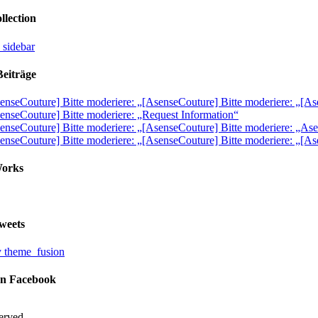
llection
Beiträge
enseCouture] Bitte moderiere: „[AsenseCouture] Bitte moderiere: „[As
enseCouture] Bitte moderiere: „Request Information“
enseCouture] Bitte moderiere: „[AsenseCouture] Bitte moderiere: „A
enseCouture] Bitte moderiere: „[AsenseCouture] Bitte moderiere: „[As
Works
weets
 theme_fusion
on Facebook
served