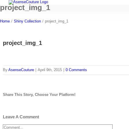
Skip
project_img_1
to
content
Home
/
Shiny Collection
/
project_img_1
project_img_1
By
AsenseCouture
|
April 9th, 2015
|
0 Comments
Share This Story, Choose Your Platform!
Facebook
Twitter
Tumblr
Pinterest
Leave A Comment
Comment