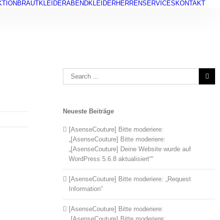
KTION
BRAUTKLEIDER
ABENDKLEIDER
HERREN
SERVICES
KONTAKT
Search
for:
Neueste Beiträge
[AsenseCouture] Bitte moderiere:
„[AsenseCouture] Bitte moderiere:
„[AsenseCouture] Deine Website wurde auf
WordPress 5.6.8 aktualisiert““
[AsenseCouture] Bitte moderiere: „Request
Information“
[AsenseCouture] Bitte moderiere:
„[AsenseCouture] Bitte moderiere: